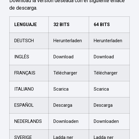
Download la versión deseada con el siguiente enlace
de descarga.
LENGUAJE
32 BITS
64 BITS
DEUTSCH
Herunterladen
Herunterladen
INGLÉS
Download
Download
FRANÇAIS
Télécharger
Télécharger
ITALIANO
Scarica
Scarica
ESPAÑOL
Descarga
Descarga
NEDERLANDS
Downloaden
Downloaden
SVERIGE
Ladda ner
Ladda ner