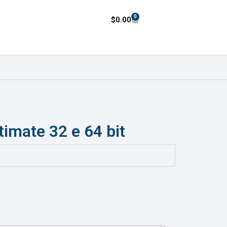
0
$
0.00
timate 32 e 64 bit